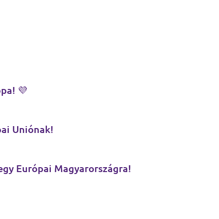
opa! 💜
pai Uniónak!
 egy Európai Magyarországra!