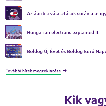
Az áprilisi választások során a leng
Hungarian elections explained II.
Boldog Új Évet és Boldog Euró Napo
További hírek megtekintése
Kik vag