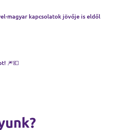
yel-magyar kapcsolatok jövője is eldől
t! 🎆💶
yunk?