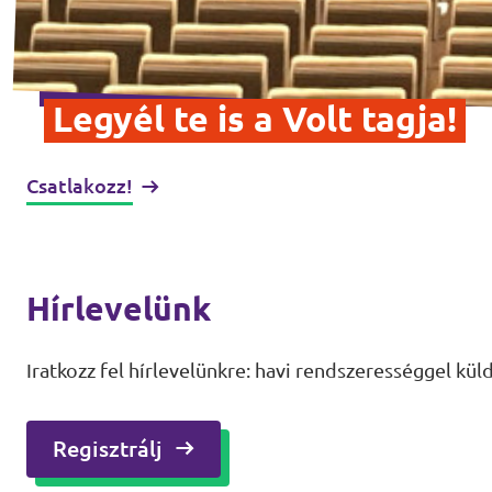
Legyél te is a Volt tagja!
Csatlakozz!
Hírlevelünk
Iratkozz fel hírlevelünkre: havi rendszerességgel kü
Regisztrálj