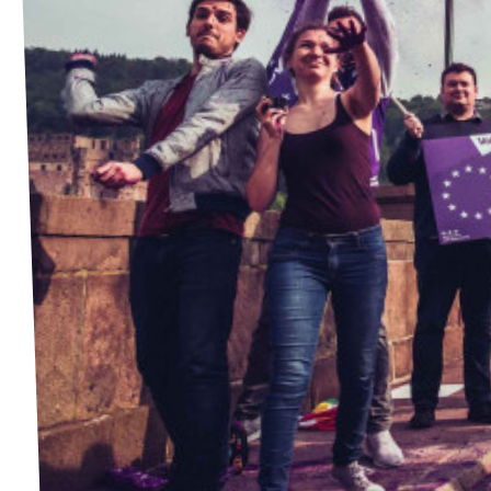
Lépjünk kapcsolatba!
Legyél te is Volt tag!