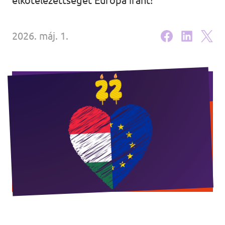
elkötelezettségét Európa iránt!
2026. máj. 1.
Lépjünk kapcsolatba!
Legyél te is Volt tag!