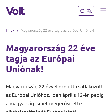
Bezárás
Bezárás
Hírek
/
Magyarország 22 éve tagja az Európai Uniónak!
Válassz egy nyelvet
Magyarország 22 éve
Magyar
tagja az Európai
Irányelvek
Uniónak!
A Volt-ról
Volt Europa
Magyarország 22 évvel ezelőtt csatlakozott
Hírek
az Európai Unióhoz. Idén április 12-én pedig
a magyarság ismét megerősítette
Napirend