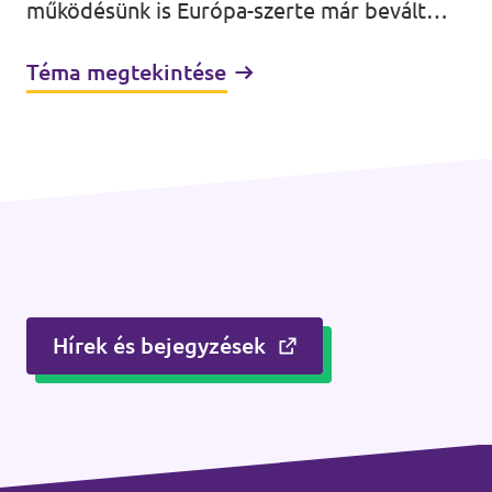
működésünk is Európa-szerte már bevált
gyakorlatokra és sikerrel alkalmazott
Téma megtekintése
megoldásokra épül. A Volt szervezetek közti
együttműködésnek köszönhetően az
európai politika leghatékonyabb és
leginnovatívabb megoldásait hozzuk
Magyarországra.
Hírek és bejegyzések