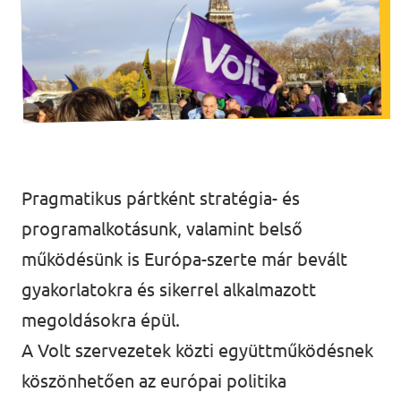
Lépjünk kapcsolatba!
Legyél te is Volt tag!
Pragmatikus pártként stratégia- és
programalkotásunk, valamint belső
működésünk is Európa-szerte már bevált
gyakorlatokra és sikerrel alkalmazott
megoldásokra épül.
A Volt szervezetek közti együttműködésnek
köszönhetően az európai politika