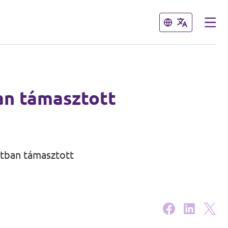
Bezárás
Bezárás
an támasztott
atban támasztott