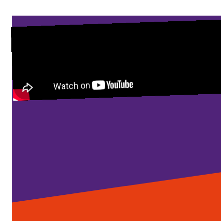
Lépjünk kapcsolatba!
Legyél te is Volt tag!