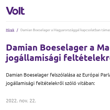
Hírek
/
Damian Boeselager a Magyarországgal kapcsolatban támasz
Válassz egy nyelvet
Damian Boeselager a Ma
Magyar
jogállamisági feltételekr
Irányelvek
A Volt-ról
Damian Boeselager felszólalása az Európai Par
Volt Europa
jogállamisági feltételekről szóló vitában:
Hírek
2022. nov. 22.
Napirend