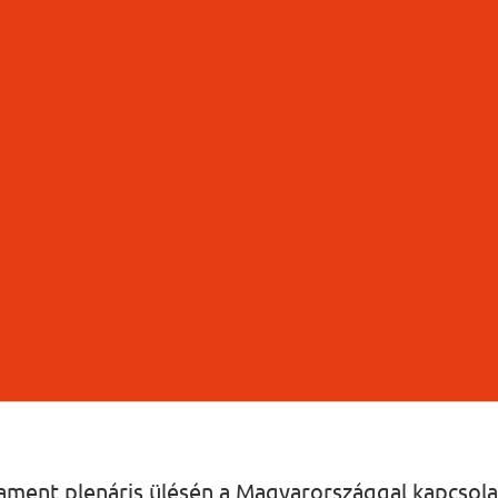
lament plenáris ülésén a Magyarországgal kapcsol