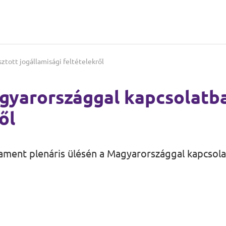
tott jogállamisági feltételekről
gyarországgal kapcsolatb
ől
lament plenáris ülésén a Magyarországgal kapcsol