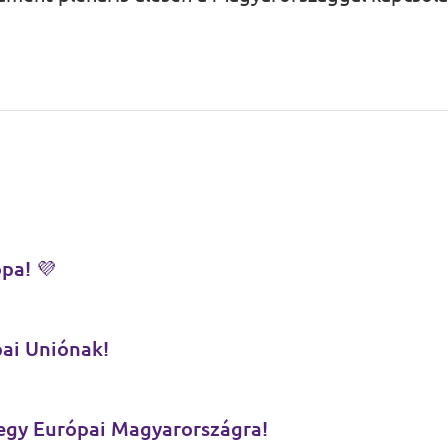
opa! 💜
pai Uniónak!
 egy Európai Magyarországra!