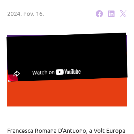
2024. nov. 16.
Lépjünk kapcsolatba!
Legyél te is Volt tag!
Francesca Romana D'Antuono, a Volt Europa