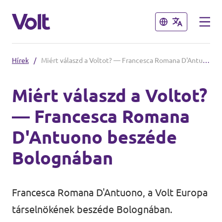
Bezárás
Bezárás
Hírek
/
Miért válaszd a Voltot? — Francesca Romana D'Antuono beszéde Bolognában
Válassz egy nyelvet
Miért válaszd a Voltot?
Magyar
— Francesca Romana
Irányelvek
D'Antuono beszéde
A Volt-ról
Bolognában
Volt Europa
Hírek
Francesca Romana D'Antuono, a Volt Europa
társelnökének beszéde Bolognában.
Napirend