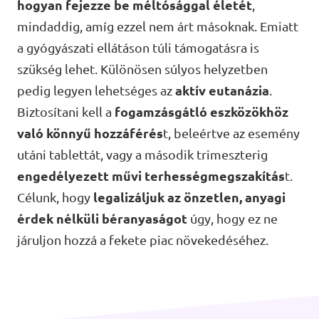
hogyan fejezze be méltósággal életét
,
mindaddig, amíg ezzel nem árt másoknak. Emiatt
a gyógyászati ellátáson túli támogatásra is
Lépjünk kapcsolatba!
szükség lehet. Különösen súlyos helyzetben
pedig legyen lehetséges az
aktív eutanázia
.
Legyél te is Volt tag!
Biztosítani kell a
fogamzásgátló eszközökhöz
való könnyű hozzáférés
t, beleértve az esemény
utáni tablettát, vagy a második trimeszterig
engedélyezett művi terhességmegszakítás
t.
Célunk, hogy
legalizáljuk az önzetlen, anyagi
érdek nélküli béranyaságot
úgy, hogy ez ne
járuljon hozzá a fekete piac növekedéséhez.