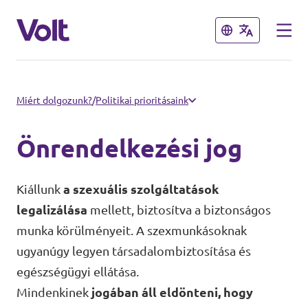
Bezárás
Bezárás
Válassz egy nyelvet
Miért dolgozunk?
/
Politikai prioritásaink
Magyar
Önrendelkezési jog
Irányelvek
Kiállunk
a szexuális szolgáltatások
A Volt-ról
legalizálása
mellett, biztosítva a biztonságos
Volt Europa
munka körülményeit. A szexmunkásoknak
ugyanúgy legyen társadalombiztosítása és
Hírek
egészségügyi ellátása.
Mindenkinek
jogában áll eldönteni, hogy
Napirend